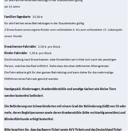
für alle Fahrten eines Betriebstags in der Staudenbahn gültig
ab 16 Jahre
Familien-Tageskarte
32,00 €
für alle Fahrten eines Betriebstages in der Staudenbahn gültig
2 Erwachsene sowie eigene Kinder vom vollendeten 6. bis zum vollendeten 15. Lebensjahr
sowie Hunde
Erwachsenen-Fahrräder
2,00 € pro Stück
Kinder-Fahrräder
1,00 € pro Stück
Die Einstufung nach Erwachsenen- oder Kinderfahrrad richtet sich nach der jeweiligen
Person, welches das Rad mitführt. Siehe dazu die oben definierten Altersgrenzen.
Die Fahrradkarte gilt für den ganzen Betriebstag und kann daher für das mehrmalige
Mitführen eines Fahrrads genutzt werden.
Handgepäck, Kinderwagen, Krankenfahrstühle und sonstige Sachen wie kleine Tiere
werden kostenfrei befördert.
Die Beförderung von Schwerbinderten mit einem Grad der Behinderung (GdB) von 50 oder
mehr, deren Begleitpersonen sowie deren Krankenstühle (bitte rechtzeitig anmelden) und
Blindenführhunde erfolgt kostenfrei.
Bitte beachten Sie, dass das Bayern-Ticket sowie AVV-Tickets und das Deutschland-Ticket