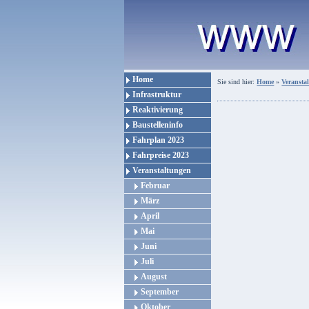
Home
Sie sind hier:
Home
»
Veransta
Infrastruktur
Reaktivierung
Baustelleninfo
Fahrplan 2023
Fahrpreise 2023
Veranstaltungen
Februar
März
April
Mai
Juni
Juli
August
September
Oktober