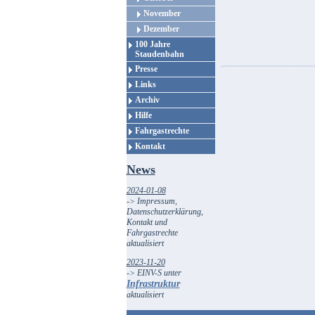
November
Dezember
100 Jahre
Staudenbahn
Presse
Links
Archiv
Hilfe
Fahrgastrechte
Kontakt
News
2024-01-08
-> Impressum,
Datenschutzerklärung,
Kontakt und
Fahrgastrechte
aktualisiert
2023-11-20
-> EINV-S unter
Infrastruktur
aktualisiert