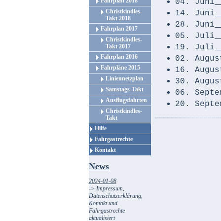
Fahrplan 2018
04. Juni
Christkindles-
14. Juni
Takt 2018
28. Juni
Fahrplan 2017
05. Juli
Christkindles-
Takt 2017
19. Juli
Fahrplan 2016
02. Augus
Fahrpläne 2015
16. Augus
Liniennetzplan
30. Augus
Samstags-Takt
06. Septe
Ausflugsfahrten
20. Septe
Christkindles-
Takt
Hilfe
Fahrgastrechte
Kontakt
News
2024-01-08
-> Impressum,
Datenschutzerklärung,
Kontakt und
Fahrgastrechte
aktualisiert