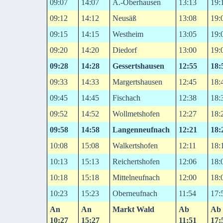
09:07
14:07
A.-Oberhausen
13:13
19:
09:12
14:12
Neusäß
13:08
19:
09:15
14:15
Westheim
13:05
19:
09:20
14:20
Diedorf
13:00
19:
09:28
14:28
Gessertshausen
12:55
18:
09:33
14:33
Margertshausen
12:45
18:
09:45
14:45
Fischach
12:38
18:
09:52
14:52
Wollmetshofen
12:27
18:
09:58
14:58
Langenneufnach
12:21
18:
10:08
15:08
Walkertshofen
12:11
18:
10:13
15:13
Reichertshofen
12:06
18:
10:18
15:18
Mittelneufnach
12:00
18:
10:23
15:23
Oberneufnach
11:54
17:
An
An
Markt Wald
Ab
Ab
10:27
15:27
11:51
17: