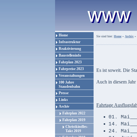
Home
Sie sind hier:
Home
»
Archiv
Infrastruktur
Reaktivierung
Baustelleninfo
Fahrplan 2023
Fahrpreise 2023
Es ist soweit. Die S
Veranstaltungen
Auch in diesem Jahr 
100 Jahre
Staudenbahn
Presse
Links
Fahrtage Ausflugsfah
Archiv
Fahrplan 2022
01. Mai
Fahrplan 2019
14. Mai
Christkindles-
24. Mai
Takt 2019