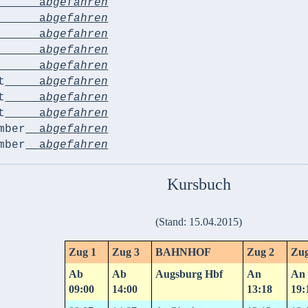
a
bgefahren
a
bgefahren
a
bgefahren
a
bgefahren
a
bgefahren
t
a
bgefahren
t
a
bgefahren
t
a
bgefahren
mber
a
bgefahren
mber
a
bgefahren
Kursbuch
(Stand: 15.04.2015)
Zug 1
Zug 3
BAHNHOF
Zug 2
Zug
Ab
Ab
Augsburg Hbf
An
An
09:00
14:00
13:18
19: