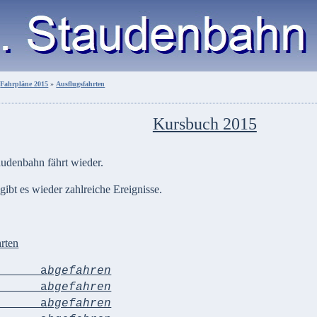
»
Fahrpläne 2015
»
Ausflugsfahrten
Kursbuch 2015
taudenbahn fährt wieder.
gibt es wieder zahlreiche Ereignisse.
rten
a
bgefahren
a
bgefahren
a
bgefahren